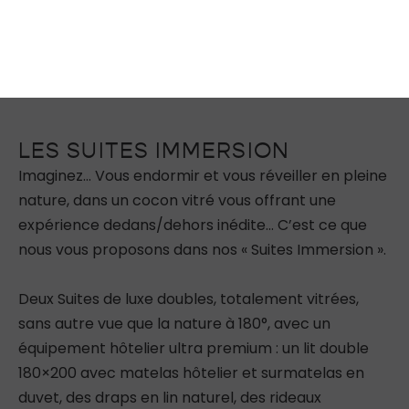
LES SUITES IMMERSION
Imaginez… Vous endormir et vous réveiller en pleine
nature, dans un cocon vitré vous offrant une
expérience dedans/dehors inédite… C’est ce que
nous vous proposons dans nos « Suites Immersion ».
Deux Suites de luxe doubles, totalement vitrées,
sans autre vue que la nature à 180°, avec un
équipement hôtelier ultra premium : un lit double
180×200 avec matelas hôtelier et surmatelas en
duvet, des draps en lin naturel, des rideaux